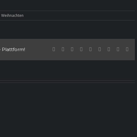
:
Weihnachten
e Plattform!
Facebook
Twitter
Linkedin
Reddit
Tumblr
Google+
Pinterest
Vk
Ema