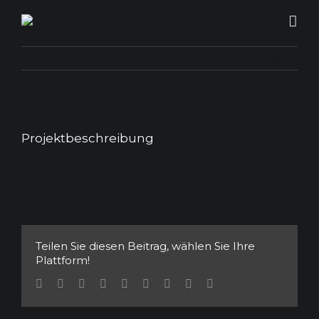
Zurück
Vor
Projektbeschreibung
Teilen Sie diesen Beitrag, wählen Sie Ihre
Plattform!
Facebook
Twitter
Linkedin
Reddit
Tumblr
Google+
Pinterest
Vk
Email