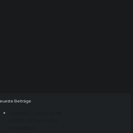
eueste Beiträge
Hawaii.de // Deutschlands
größter Partner für Ihre
Hawaii Reise