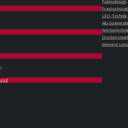
Foliendesign
Fräsbuchsta
LED-Technik 
Alu-Spannra
Werbetechni
Druckproduk
Weitere Leis
ung!