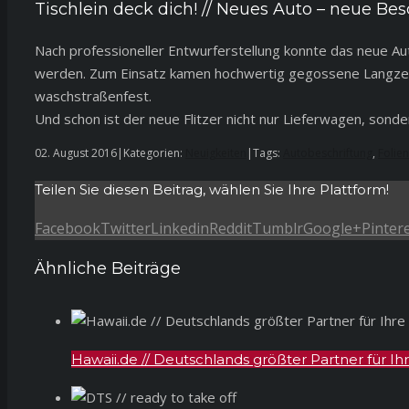
Tischlein deck dich! // Neues Auto – neue Bes
Nach professioneller Entwurferstellung konnte das neue Auto
werden. Zum Einsatz kamen hochwertig gegossene Langzeit
waschstraßenfest.
Und schon ist der neue Flitzer nicht nur Lieferwagen, sond
02. August 2016
|
Kategorien:
Neuigkeiten
|
Tags:
Autobeschriftung
,
Folie
Teilen Sie diesen Beitrag, wählen Sie Ihre Plattform!
Facebook
Twitter
Linkedin
Reddit
Tumblr
Google+
Pinter
Ähnliche Beiträge
Hawaii.de // Deutschlands größter Partner für Ih