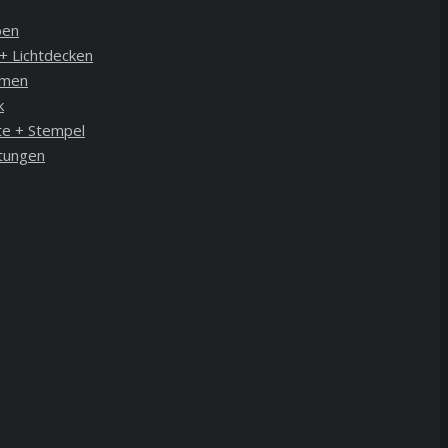
ben
+ Lichtdecken
hmen
k
te + Stempel
tungen