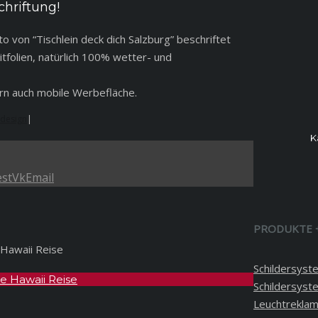
chriftung!
 von “Tischlein deck dich Salzburg” beschriftet
folien, natürlich 100% wetter- und
ern auch mobile Werbefläche.
ndesign
|
K
est
Vk
Email
PRODUKTE 
Schildersyst
re Hawaii Reise
Schildersyst
Leuchtrekla