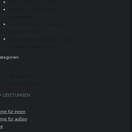
DTS // ready to take off
Porsche // Demontage – so
schnell geht’s
Reform Fenster Steyr // Da
lacht die Sonne
ODLO // alles neu macht … die
Objektbeschilderung!
ategorien
Info
Neuigkeiten
Uncategorized
+ LEISTUNGEN
eme für innen
eme für außen
me