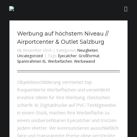
Werbung auf höchstem Niveau //
Werbung auf höchstem Niveau //
Airportcenter & Outlet Salzburg
Airportcenter & Outlet Salzburg
08. November 2018
|
Kategorien:
Neuigkeiten
,
Uncategorized
|
Tags:
Eyecatcher
,
Großformat
,
Spannrahmen XL
,
Werbeflächen
,
Werbewand
Objektbeschilderung vermietet top
frequentierte Werbeflächen und verwirklicht
kreative Ideen für Ihre Werbung. Gestochen
scharfe 4c Digitaldrucke auf PVC-Textilgewebe
in einem Stück, machen Ihre Werbefläche zu
einem unübersehbaren Eyecatcher und trotzen
jedem Wetter. Wir kommunizieren ausschließlich
faire und transparente Preise ohne versteckte