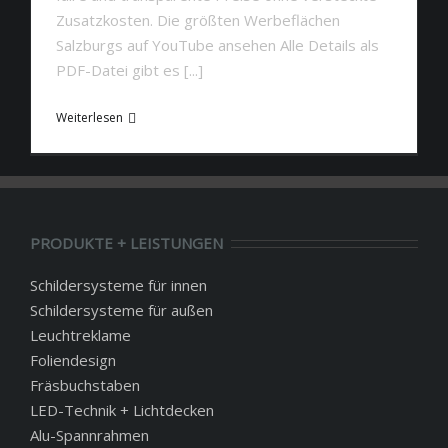
Zusatzkosten. Die größten Werbeflächen
Salzburgs auf YouTube ansehen Alle Details als
PDF-Datei gibt es [...]
Weiterlesen
PRODUKTE + LEISTUNGEN
Schildersysteme für innen
Schildersysteme für außen
Leuchtreklame
Foliendesign
Fräsbuchstaben
LED-Technik + Lichtdecken
Alu-Spannrahmen