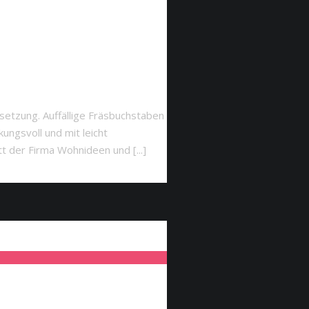
setzung. Auffällige Fräsbuchstaben
ungsvoll und mit leicht
 der Firma Wohnideen und [...]