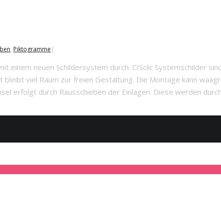
aben
,
Piktogramme
|
t einem neuen Schildersystem durch. CISclic Systemschilder sind 
 bleibt viel Raum zur freien Gestaltung. Die Montage kann waag
 erfolgt durch Rausschieben der Einlagen. Diese werden durch e