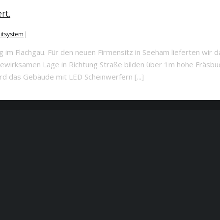
rt.
itsystem
|
ung im Flachgau. Für den neuen Firmensitz in Seeham lieferten wir
bewirksamen Lage in Richtung Straße bilden über 1m hohe Fräsb
d das Gebäude mit LED Scheinwerfern [...]