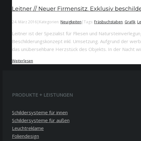
Leitner // Neuer Firmensitz. Exklusiv beschilde
24. März 2016
|
Kategorien:
Neuigkeiten
|
Tags:
Fräsbuchstaben
,
Grafik
,
Le
Leitner ist der Spezialist für Fliesen und Natursteinverleg
Beschilderungskonzept inkl. Umsetzung. Aufgrund der wer
das unübersehbare Herzstück des Objekts. In der Nacht wir
Weiterlesen
PRODUKTE + LEISTUNGEN
Schildersysteme für innen
Schildersysteme für außen
Leuchtreklame
Foliendesign