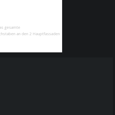
 das gesamte
uchstaben an den 2 Hauptfassaden