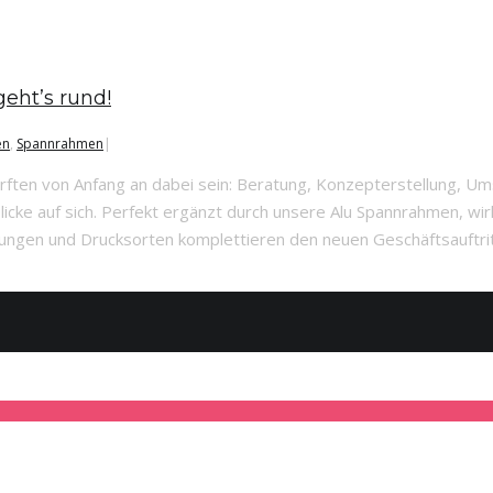
eht’s rund!
en
,
Spannrahmen
|
urften von Anfang an dabei sein: Beratung, Konzepterstellung, Um
licke auf sich. Perfekt ergänzt durch unsere Alu Spannrahmen, wirk
ungen und Drucksorten komplettieren den neuen Geschäftsauftritt