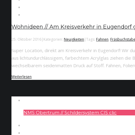
Wohnideen // Am Kreisverkehr in Eugendorf g
25. Oktober 2016
|
Kategorien:
Neuigkeiten
|
Tags:
Fahnen
,
Fräsbuchstab
Super Location, direkt am Kreisverkehr in Eugendorf! Wir d
aus lichtundurchlässigem, farbechtem Acrylglas ziehen die B
wechselbarem seidenmatten Druck auf Stoff. Fahnen, Folier
Weiterlesen
NMS Obertrum // Schildersystem CIS clic