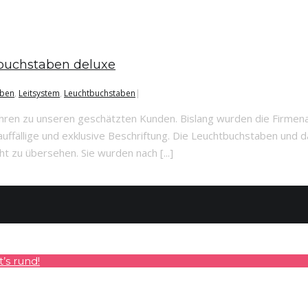
uchstaben deluxe
aben
,
Leitsystem
,
Leuchtbuchstaben
|
n zu unseren geschätzten Kunden. Bislang wurden die Firmenau
 auffällige und exklusive Beschriftung. Die Leuchtbuchstaben un
t zu übersehen. Sie wurden nach [...]
’s rund!