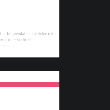
leicht gewölbt und erzielen mit
recht oder senkrecht
ine [...]