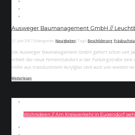
Ausweger Baumanagement GmbH // Leuchtb
21. Juni 2017
|
Kategorien:
Neuigkeiten
|
Tags:
Beschilderung
,
Fräsbuchst
Die Ausweger Baumanagement GmbH gehört schon seit Jahre
erhielt der neue Firmenstandort in der Fürbergstraße eine
Höhe aus transluzentem Acrylglas sind auch von weitem nich
Weiterlesen
Wohnideen // Am Kreisverkehr in Eugendorf geht