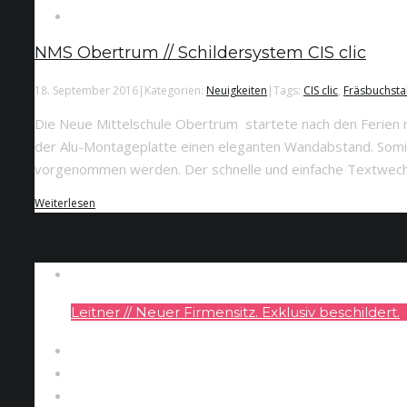
NMS Obertrum // Schildersystem CIS clic
18. September 2016
|
Kategorien:
Neuigkeiten
|
Tags:
CIS clic
,
Fräsbuchst
Die Neue Mittelschule Obertrum startete nach den Ferien mi
der Alu-Montageplatte einen eleganten Wandabstand. Somit
vorgenommen werden. Der schnelle und einfache Textwechsel
Weiterlesen
Leitner // Neuer Firmensitz. Exklusiv beschildert.