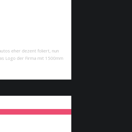
tos eher dezent foliert, nun
d das Logo der Firma mit 1500mm