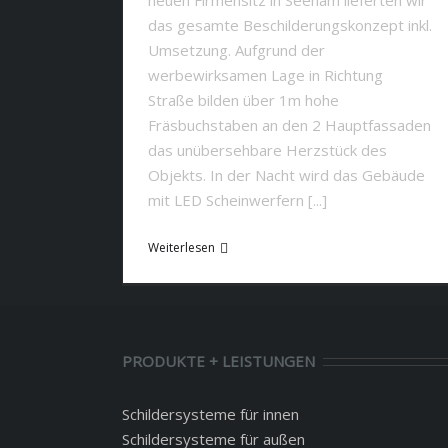
neuen Firmensitz in Seeham lieferten wir
das gesamte Beschilderungskonzept inkl.
Umsetzung. Aufgrund der
werbewirksamen Lage in Richtung
Straße bilden über 1m hohe
Fräsbuchstaben an den 2 Hauptfassaden
das unübersehbare Herzstück des
Objekts. In der Nacht wird das Gebäude
mit LED Scheinwerfern [...]
Weiterlesen
PRODUKTE + LEISTUNGEN
Schildersysteme für innen
Schildersysteme für außen