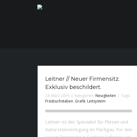
Leitner // Neuer Firmensitz. Exklusiv
Leitner // Neuer Firmensitz.
beschildert.
Exklusiv beschildert.
24. März 2016
|
Kategorien:
Neuigkeiten
|
Tags:
Fräsbuchstaben
,
Grafik
,
Leitsystem
Leitner ist der Spezialist für Fliesen und
Natursteinverlegung im Flachgau. Für den